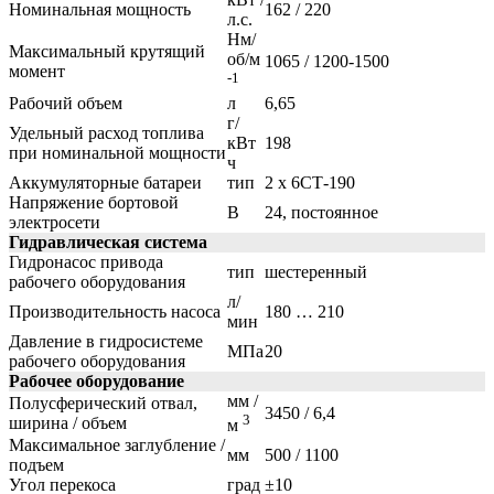
Номинальная мощность
162 / 220
л.с.
Нм/
Максимальный крутящий
об/м
1065 / 1200-1500
момент
-1
Рабочий объем
л
6,65
г/
Удельный расход топлива
кВт
198
при номинальной мощности
ч
Аккумуляторные батареи
тип
2 х 6СТ-190
Напряжение бортовой
В
24, постоянное
электросети
Гидравлическая система
Гидронасос привода
тип
шестеренный
рабочего оборудования
л/
Производительность насоса
180 … 210
мин
Давление в гидросистеме
МПа
20
рабочего оборудования
Рабочее оборудование
мм /
Полусферический отвал,
3450 / 6,4
3
ширина / объем
м
Максимальное заглубление /
мм
500 / 1100
подъем
Угол перекоса
град
±10