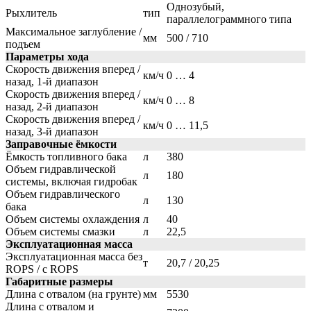
Однозубый,
Рыхлитель
тип
параллелограммного типа
Максимальное заглубление /
мм
500 / 710
подъем
Параметры хода
Скорость движения вперед /
км/ч
0 … 4
назад, 1-й диапазон
Скорость движения вперед /
км/ч
0 … 8
назад, 2-й диапазон
Скорость движения вперед /
км/ч
0 … 11,5
назад, 3-й диапазон
Заправочные ёмкости
Ёмкость топливного бака
л
380
Объем гидравлической
л
180
системы, включая гидробак
Объем гидравлического
л
130
бака
Объем системы охлаждения
л
40
Объем системы смазки
л
22,5
Эксплуатационная масса
Эксплуатационная масса без
т
20,7 / 20,25
ROPS / с ROPS
Габаритные размеры
Длина с отвалом (на грунте)
мм
5530
Длина с отвалом и