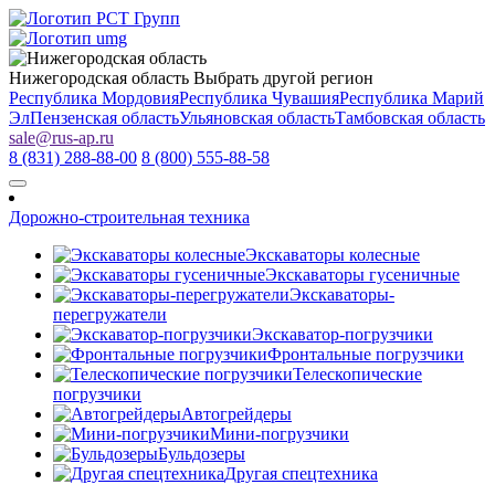
Нижегородская область
Выбрать другой регион
Республика Мордовия
Республика Чувашия
Республика Марий
Эл
Пензенская область
Ульяновская область
Тамбовская область
sale
@
rus-ap.ru
8 (831) 288-88-00
8 (800) 555-88-58
Дорожно-строительная техника
Экскаваторы колесные
Экскаваторы гусеничные
Экскаваторы-
перегружатели
Экскаватор-погрузчики
Фронтальные погрузчики
Телескопические
погрузчики
Автогрейдеры
Мини-погрузчики
Бульдозеры
Другая спецтехника