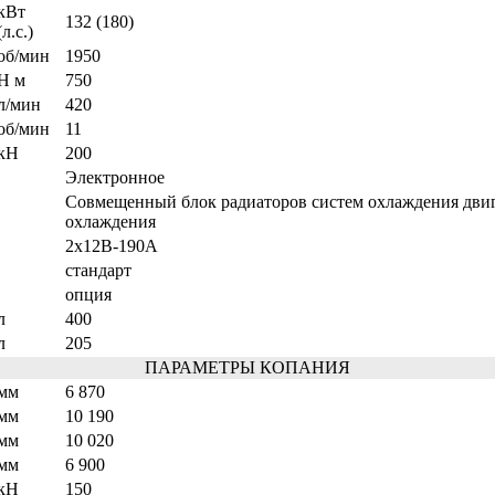
кВт
132 (180)
(л.с.)
об/мин
1950
Н м
750
л/мин
420
об/мин
11
кН
200
Электронное
Совмещенный блок радиаторов систем охлаждения двиг
охлаждения
2х12В-190А
стандарт
опция
л
400
л
205
ПАРАМЕТРЫ КОПАНИЯ
мм
6 870
мм
10 190
мм
10 020
мм
6 900
кН
150