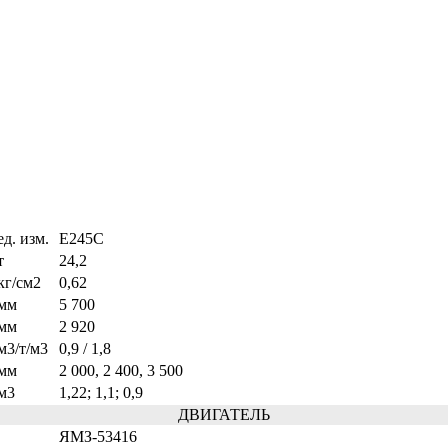
ед. изм.
E245C
т
24,2
кг/см2
0,62
мм
5 700
мм
2 920
м3/т/м3
0,9 / 1,8
мм
2 000, 2 400, 3 500
м3
1,22; 1,1; 0,9
ДВИГАТЕЛЬ
ЯМЗ-53416