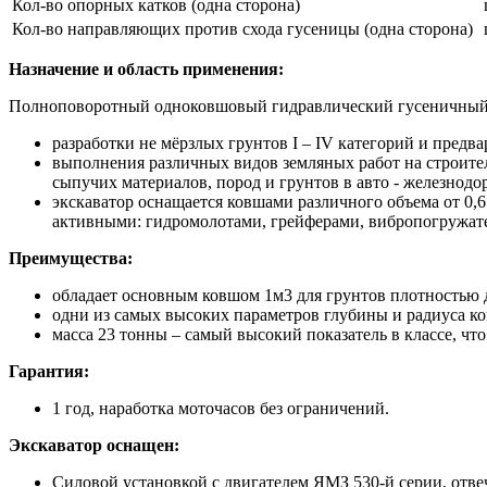
Кол-во опорных катков (одна сторона)
Кол-во направляющих против схода гусеницы (одна сторона)
Назначение и область применения:
Полноповоротный одноковшовый гидравлический гусеничный 
разработки не мёрзлых грунтов I – IV категорий и предв
выполнения различных видов земляных работ на строите
сыпучих материалов, пород и грунтов в авто - железнод
экскаватор оснащается ковшами различного объема от 0,
активными: гидромолотами, грейферами, вибропогружателя
Преимущества:
обладает основным ковшом 1м3 для грунтов плотностью д
одни из самых высоких параметров глубины и радиуса коп
масса 23 тонны – самый высокий показатель в классе, чт
Гарантия:
1 год, наработка моточасов без ограничений.
Экскаватор оснащен:
Силовой установкой с двигателем ЯМЗ 530-й серии, отв