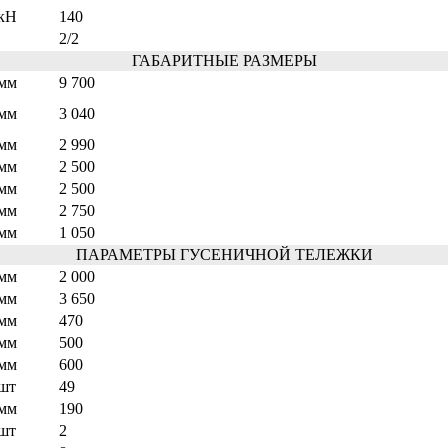
кН
140
2/2
ГАБАРИТНЫЕ РАЗМЕРЫ
мм
9 700
мм
3 040
мм
2 990
мм
2 500
мм
2 500
мм
2 750
мм
1 050
ПАРАМЕТРЫ ГУСЕНИЧНОЙ ТЕЛЕЖКИ
мм
2 000
мм
3 650
мм
470
мм
500
мм
600
шт
49
мм
190
шт
2