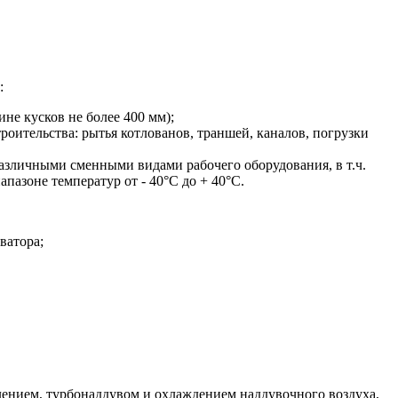
:
не кусков не более 400 мм);
ительства: рытья котлованов, траншей, каналов, погрузки
различными сменными видами рабочего оборудования, в т.ч.
пазоне температур от - 40°С до + 40°С.
ватора;
лением, турбонаддувом и охлаждением наддувочного воздуха,