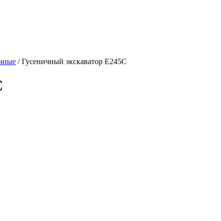
чные
/
Гусеничный экскаватор E245C
C