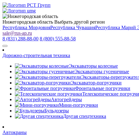
Нижегородская область
Выбрать другой регион
Республика Мордовия
Республика Чувашия
Республика Марий 
sale
@
rus-ap.ru
8 (831) 288-88-00
8 (800) 555-88-58
Дорожно-строительная техника
Экскаваторы колесные
Экскаваторы гусеничные
Экскаваторы-перегружате
Экскаватор-погрузчики
Фронтальные погрузчики
Телескопические погрузч
Автогрейдеры
Мини-погрузчики
Бульдозеры
Другая спецтехника
Автокраны