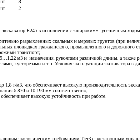
шт
8
шт
2
экскаватор E245 в исполнении с «широким» гусеничным ходом
арительно разрыхленных скальных и мерзлых грунтов (при величи
льных площадках гражданского, промышленного и дорожного стро
орожный транспорт;
65…1,22 м3 и назначения, рукоятями различной длины, а также 
ми, кусторезами и т.п. Условия эксплуатации экскаватора в диа
о 1,8 т/м3, что обеспечивает высокую производительность экска
ания 6 870 и 10 190 мм соответственно;
о обеспечивает высокую устойчивость при работе.
ечающим экологическим требованиям Tier3 с электронным управ