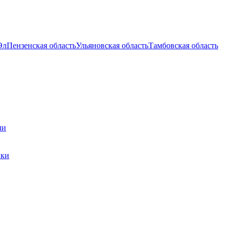
Эл
Пензенская область
Ульяновская область
Тамбовская область
ли
ики