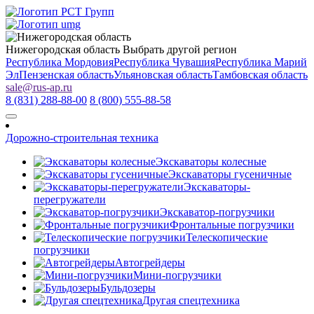
Нижегородская область
Выбрать другой регион
Республика Мордовия
Республика Чувашия
Республика Марий
Эл
Пензенская область
Ульяновская область
Тамбовская область
sale
@
rus-ap.ru
8 (831) 288-88-00
8 (800) 555-88-58
Дорожно-строительная техника
Экскаваторы колесные
Экскаваторы гусеничные
Экскаваторы-
перегружатели
Экскаватор-погрузчики
Фронтальные погрузчики
Телескопические
погрузчики
Автогрейдеры
Мини-погрузчики
Бульдозеры
Другая спецтехника