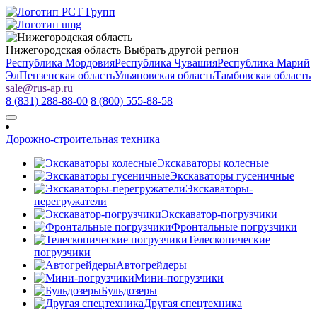
Нижегородская область
Выбрать другой регион
Республика Мордовия
Республика Чувашия
Республика Марий
Эл
Пензенская область
Ульяновская область
Тамбовская область
sale
@
rus-ap.ru
8 (831) 288-88-00
8 (800) 555-88-58
Дорожно-строительная техника
Экскаваторы колесные
Экскаваторы гусеничные
Экскаваторы-
перегружатели
Экскаватор-погрузчики
Фронтальные погрузчики
Телескопические
погрузчики
Автогрейдеры
Мини-погрузчики
Бульдозеры
Другая спецтехника