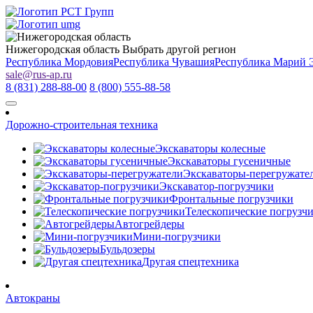
Нижегородская область
Выбрать другой регион
Республика Мордовия
Республика Чувашия
Республика Марий 
sale
@
rus-ap.ru
8 (831) 288-88-00
8 (800) 555-88-58
Дорожно-строительная техника
Экскаваторы колесные
Экскаваторы гусеничные
Экскаваторы-перегружате
Экскаватор-погрузчики
Фронтальные погрузчики
Телескопические погрузч
Автогрейдеры
Мини-погрузчики
Бульдозеры
Другая спецтехника
Автокраны