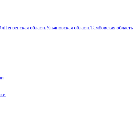
Эл
Пензенская область
Ульяновская область
Тамбовская область
ли
ики