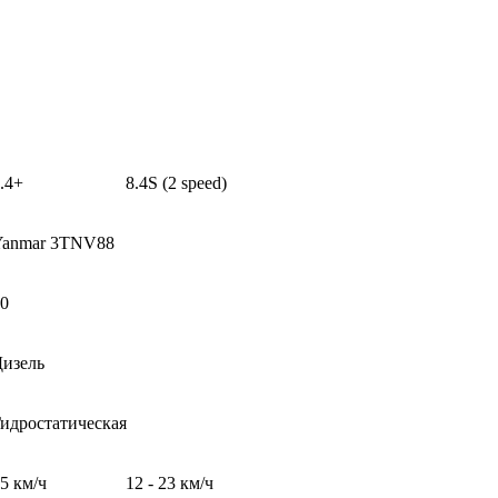
.4+
8.4S (2 speed)
Yanmar 3TNV88
0
изель
идростатическая
5 км/ч
12 - 23 км/ч