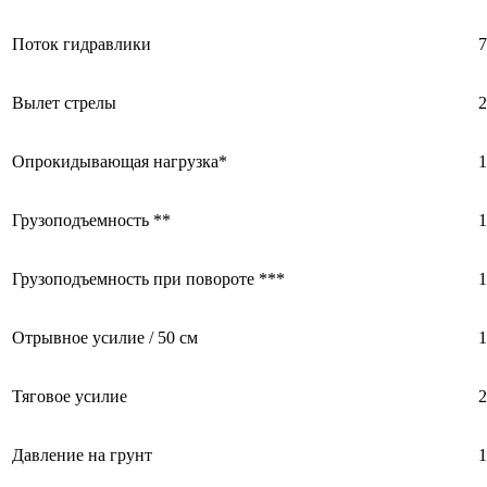
Поток гидравлики
7
Вылет стрелы
2
Опрокидывающая нагрузка*
1
Грузоподъемность **
1
Грузоподъемность при повороте ***
1
Отрывное усилие / 50 см
1
Тяговое усилие
2
Давление на грунт
1