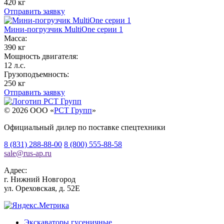
420 кг
Отправить заявку
Мини-погрузчик MultiОne серии 1
Масса:
390 кг
Мощность двигателя:
12 л.с.
Грузоподъемность:
250 кг
Отправить заявку
© 2026 OOO «
РСТ Групп
»
Официальный дилер по поставке спецтехники
8 (831) 288-88-00
8 (800) 555-88-58
sale
@
rus-ap.ru
Адрес:
г.
Нижний Новгород
ул. Ореховская, д. 52Е
Экскаваторы гусеничные