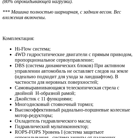
(80% опрокидывающей нагрузки).
*** Машина полностью шарнирная, с задним весом. Вес
вложения включены.
Комплектация:
Hi-Flow система;
4WD гидростатические двигатели с прямым приводом,
пропорциональное сервоуправление;
DBS (система динамических блоков) При активном
управлении автомобиль не оставляет следов на земле
(идеально подходит для ухода за ландшафтом). В
частности для неровных поверхностей;
Самовыравнивающаяся телескопическая стрела с
двойной H-образной рамой;
Джойстик с 11 функциями;
Многодисковый стояночный тормоз;
Высокоэффективный радиально-поршневые колесные
мотор-редукторы;
Охладитель гидравлического масла;
Гидравлический мультиконнектор;
ROPS-FOPS Уровень I (система защитыот
опрокидывания - система защиты от падающих