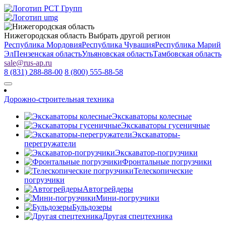
Нижегородская область
Выбрать другой регион
Республика Мордовия
Республика Чувашия
Республика Марий
Эл
Пензенская область
Ульяновская область
Тамбовская область
sale
@
rus-ap.ru
8 (831) 288-88-00
8 (800) 555-88-58
Дорожно-строительная техника
Экскаваторы колесные
Экскаваторы гусеничные
Экскаваторы-
перегружатели
Экскаватор-погрузчики
Фронтальные погрузчики
Телескопические
погрузчики
Автогрейдеры
Мини-погрузчики
Бульдозеры
Другая спецтехника